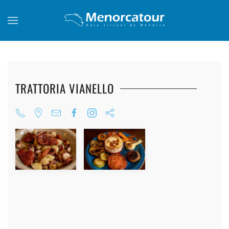
Skip to main content
TRATTORIA VIANELLO
+
+
+
+
+
+
+
+
+
+
+
+