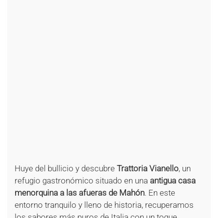
+
+
+
+
+
+
+
+
+
+
+
+
+
+
+
+
+
+
+
+
+
Huye del bullicio y descubre
Trattoria Vianello
, un
refugio gastronómico situado en una
antigua casa
menorquina a las afueras de Mahón
. En este
entorno tranquilo y lleno de historia, recuperamos
los sabores más puros de Italia con un toque