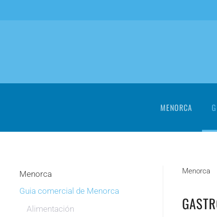
Skip to main content
MENORCA
G
Menorca
Menorca
Guia comercial de Menorca
GAST
Alimentación