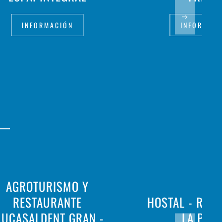
INFORMACIÓN
INFORMAC
AGROTURISMO Y
RESTAURANTE
HOSTAL - RES
LUCASALDENT GRAN -
LA PAL