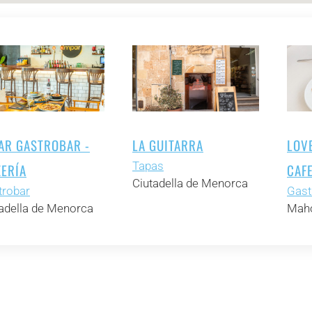
AR GASTROBAR -
LA GUITARRA
LOV
Tapas
ZERÍA
CAF
Ciutadella de Menorca
trobar
Gast
adella de Menorca
Mahó