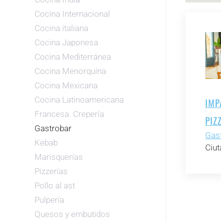
Cocina Internacional
Cocina italiana
Cocina Japonesa
Cocina Mediterránea
Cocina Menorquína
Cocina Mexicana
Cocina Latinoamericana
IMP
Francesa. Crepería
PIZ
Gastrobar
Gas
Kebab
Ciut
Marisquerías
Pizzerías
Pollo al ast
Pulpería
Quesos y embutidos