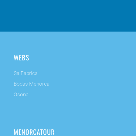
WEBS
Sa Fabrica
Bodas Menorca
Osona
MENORCATOUR