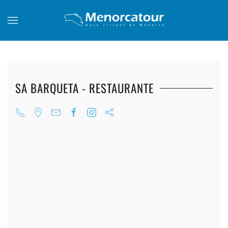
Skip to main content
SA BARQUETA - RESTAURANTE
+
+
+
+
+
+
+
+
+
+
+
+
+
+
+