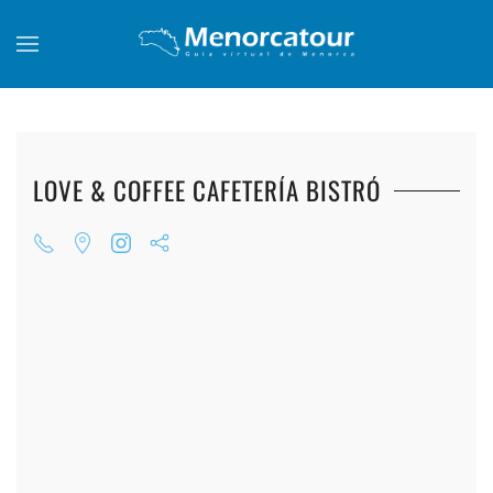
Skip to main content
LOVE & COFFEE CAFETERÍA BISTRÓ
+
+
+
+
+
+
+
+
+
+
+
+
+
+
+