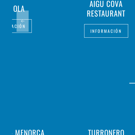
AIGU COVA
OLA OLA
RESTAURANT
FORMACIÓN
INFORMACIÓN
ALIÀ - MENORCA
TURRONERO