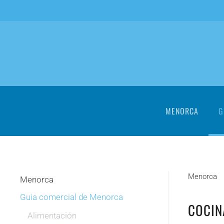
Skip to main content
MENORCA
G
Menorca
Menorca
Guia comercial de Menorca
COCIN
Alimentación