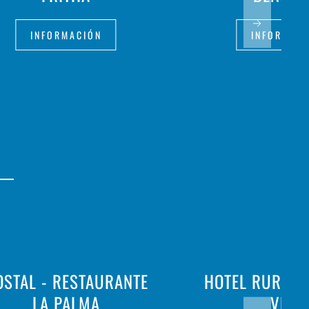
INFORMACIÓN
INFORMAC
OSTAL - RESTAURANTE
HOTEL RURAL 
LA PALMA
VELL