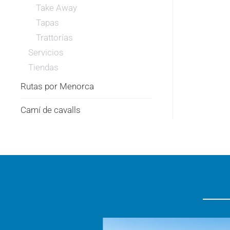
Take Away
Tapas
Trattorías
Servicios
Tiendas
Rutas por Menorca
Camí de cavalls