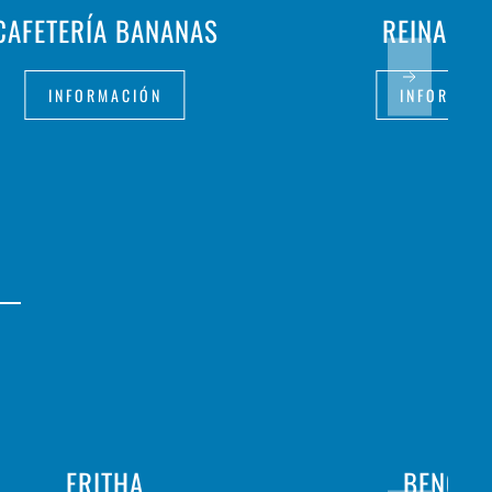
CAFETERÍA BANANAS
REINA IS
INFORMACIÓN
INFORMAC
FRITHA
BENGEL