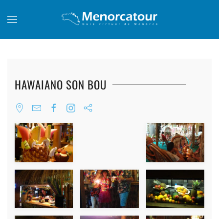
Skip to main content
HAWAIANO SON BOU
+
+
+
+
+
+