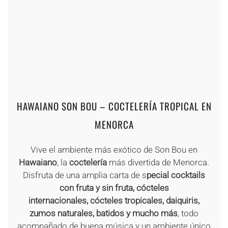
+
+
+
+
+
+
+
+
+
+
HAWAIANO SON BOU – COCTELERÍA TROPICAL EN
MENORCA
Vive el ambiente más exótico de Son Bou en
Hawaiano
, la
coctelería
más divertida de Menorca.
Disfruta de una amplia carta de s
pecial cocktails
con fruta y sin fruta, cócteles
internacionales, cócteles tropicales, daiquiris,
zumos naturales, batidos y mucho más
, todo
acompañado de buena música y un ambiente único