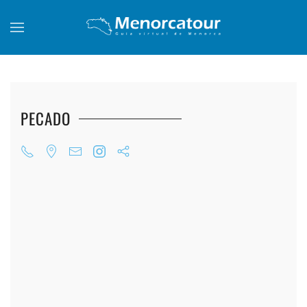
Skip to main content
PECADO
+
+
+
+
+
+
+
+
+
+
+
+
+
+
+