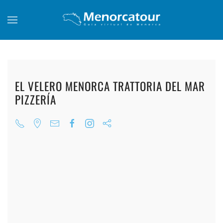
Skip to main content
EL VELERO MENORCA TRATTORIA DEL MAR
PIZZERÍA
+
+
+
+
+
+
+
+
+
+
+
+