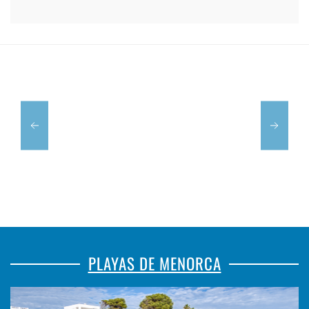
MESÓN
MOLÍ
CAN
D'ES
JAUME
RACÓ
PLAYAS DE MENORCA