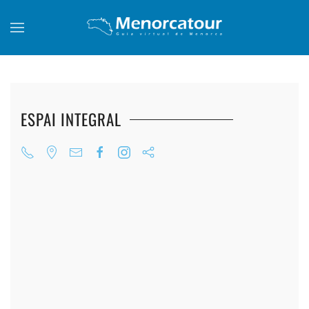
Skip to main content
ESPAI INTEGRAL
+
+
+
+
+
+
+
+
+
+
+
+
+
+
+