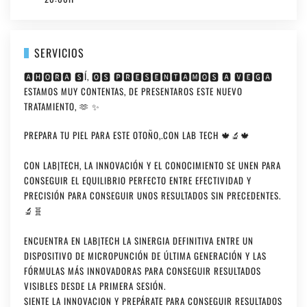
SERVICIOS
🅰🅷🅾🆁🅰 🆂Í, 🅾🆂 🅿🆁🅴🆂🅴🅽🆃🅰🅼🅾🆂 🅰 🆅🅴🅶🅰
ESTAMOS MUY CONTENTAS, DE PRESENTAROS ESTE NUEVO
TRATAMIENTO, 🫶 ✨
PREPARA TU PIEL PARA ESTE OTOÑO,.CON LAB TECH 🍁🔬🍁
CON LAB|TECH, LA INNOVACIÓN Y EL CONOCIMIENTO SE UNEN PARA
CONSEGUIR EL EQUILIBRIO PERFECTO ENTRE EFECTIVIDAD Y
PRECISIÓN PARA CONSEGUIR UNOS RESULTADOS SIN PRECEDENTES.
🔬🧬
ENCUENTRA EN LAB|TECH LA SINERGIA DEFINITIVA ENTRE UN
DISPOSITIVO DE MICROPUNCIÓN DE ÚLTIMA GENERACIÓN Y LAS
FÓRMULAS MÁS INNOVADORAS PARA CONSEGUIR RESULTADOS
VISIBLES DESDE LA PRIMERA SESIÓN.
SIENTE LA INNOVACION Y PREPÁRATE PARA CONSEGUIR RESULTADOS