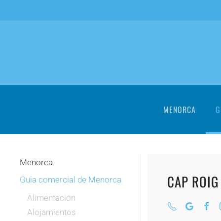
Skip to main content
MENORCA
G
Menorca
CAP ROIG
Guia comercial de Menorca
Alimentación
Alojamientos