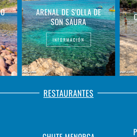
 O
ARENAL DE S'OLLA DE
SON SAURA
INFORMACIÓN
RESTAURANTES
P
CHUTE MENORCA