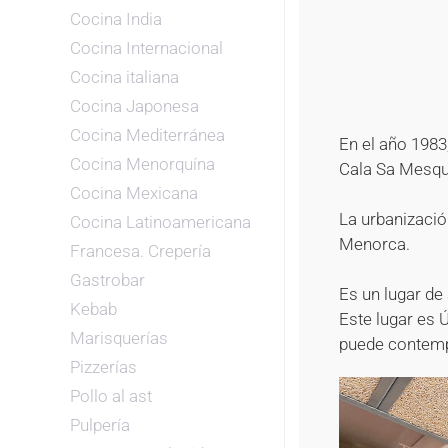
Cocina India
Cocina Internacional
Cocina italiana
Cocina Japonesa
Cocina Mediterránea
En el año 1983
Cocina Menorquína
Cala Sa Mesqu
Cocina Mexicana
La urbanizació
Cocina Latinoamericana
Menorca.
Francesa. Crepería
Gastrobar
Es un lugar de
Kebab
Este lugar es 
Marisquerías
puede contempl
Pizzerías
Pollo al ast
Pulpería