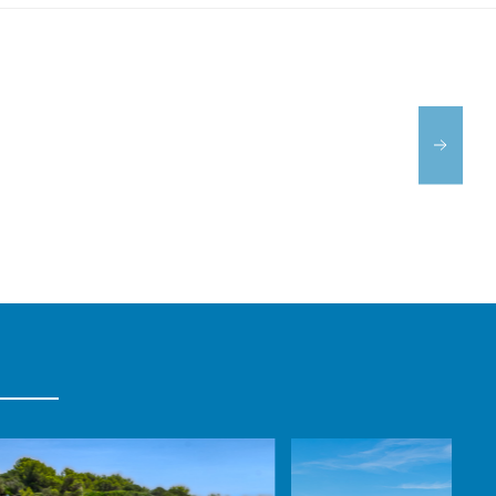
MENORCA
LALÁ