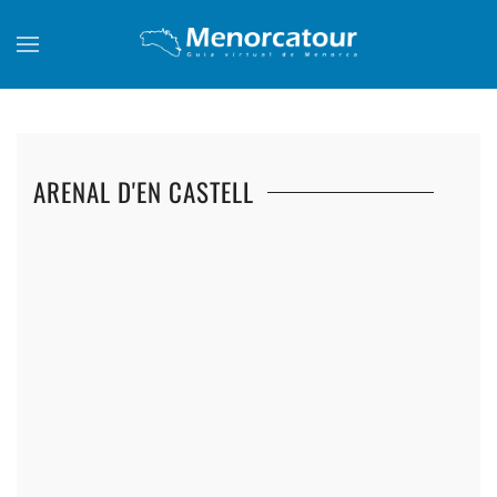
Skip to main content
ARENAL D'EN CASTELL
+
+
+
+
+
+
+
+
+
+
+
+