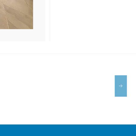
JUDIT
CENTRE
SHEILA
D'IMATGE
DIAS-
PERRUQUE
BEAUTY
I
A
STUDIO
ESTÉTICA