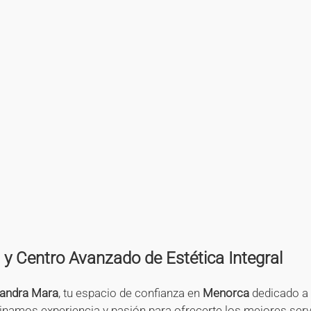
+
+
+
+
+
+
+
+
+
+
+
+
 y Centro Avanzado de Estética Integral
andra Mara
, tu espacio de confianza en
Menorca
dedicado a
namos experiencia y pasión para ofrecerte los mejores serv