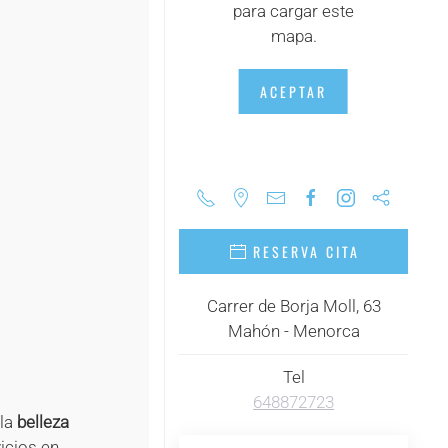
para cargar este
+
mapa.
+
ACEPTAR
+
RESERVA CITA
Carrer de Borja Moll, 63
Mahón - Menorca
Tel
648872723
 la
belleza
icios en