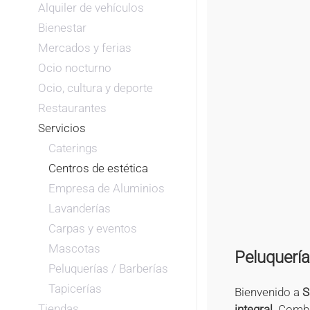
Alquiler de vehículos
Bienestar
Mercados y ferias
Ocio nocturno
Ocio, cultura y deporte
Restaurantes
Servicios
Caterings
Centros de estética
Empresa de Aluminios
Lavanderías
Carpas y eventos
Mascotas
Peluquería
Peluquerías / Barberías
Tapicerías
Bienvenido a
S
Tiendas
integral
. Combi