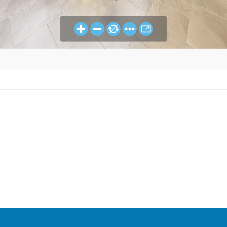
LOU
SANDRA
HAIR
MARA
&
ESTÉTICA
HEAD
Y
SPA
PELUQUERÍ