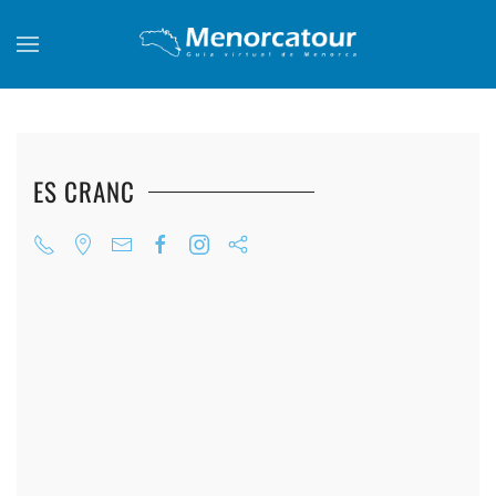
Skip to main content
ES CRANC
+
+
+
+
+
+
+
+
+
+
+
+
+
+
+