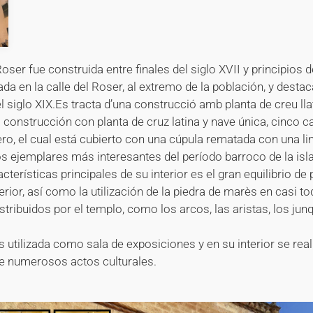
Roser fue construida entre finales del siglo XVII y principios d
da en la calle del Roser, al extremo de la población, y destac
 siglo XIX.Es tracta d’una construcció amb planta de creu llat
 construcción con planta de cruz latina y nave única, cinco c
ero, el cual está cubierto con una cúpula rematada con una lin
os ejemplares más interesantes del período barroco de la is
cterísticas principales de su interior es el gran equilibrio d
erior, así como la utilización de la piedra de marès en casi t
ribuidos por el templo, como los arcos, las aristas, los junq
 utilizada como sala de exposiciones y en su interior se real
e numerosos actos culturales.