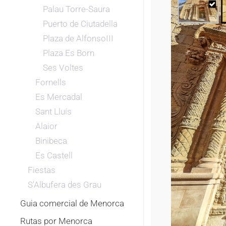
Palau Torre-Saura
Puerto de Ciutadella
Plaza de AlfonsoIII
Plaza Es Born
Ses Voltes
Fornells
Es Mercadal
Sant Lluís
Alaior
Binibeca
Es Castell
Fiestas
S'Albufera des Grau
Guia comercial de Menorca
Rutas por Menorca