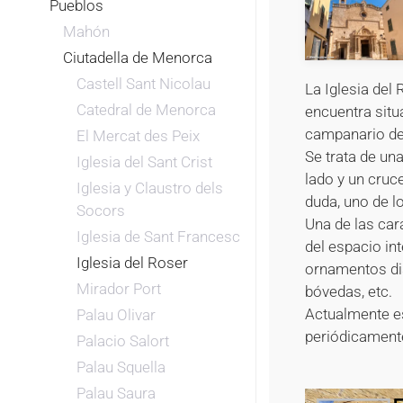
Pueblos
+
Mahón
Ciutadella de Menorca
Castell Sant Nicolau
La Iglesia del 
Catedral de Menorca
encuentra situa
campanario del
El Mercat des Peix
Se trata de una
Iglesia del Sant Crist
lado y un cruc
Iglesia y Claustro dels
duda, uno de l
Socors
Una de las cara
Iglesia de Sant Francesc
del espacio int
Iglesia del Roser
ornamentos dist
Mirador Port
bóvedas, etc.
Actualmente es
Palau Olivar
periódicament
Palacio Salort
Palau Squella
Palau Saura