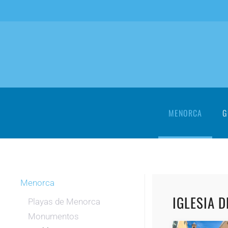
Skip to main content
MENORCA
G
Menorca
IGLESIA 
Playas de Menorca
Monumentos