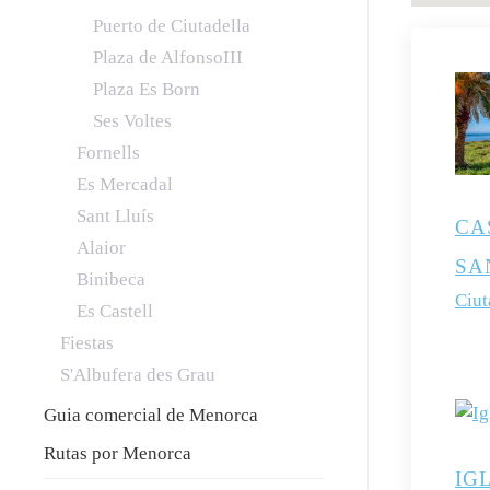
Puerto de Ciutadella
Plaza de AlfonsoIII
Plaza Es Born
Ses Voltes
Fornells
Es Mercadal
Sant Lluís
CA
Alaior
SA
Binibeca
Ciut
Es Castell
Fiestas
S'Albufera des Grau
Guia comercial de Menorca
Rutas por Menorca
IG