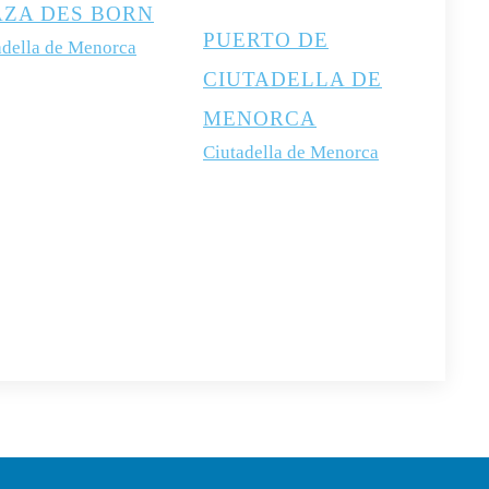
AZA DES BORN
PUERTO DE
adella de Menorca
CIUTADELLA DE
MENORCA
Ciutadella de Menorca