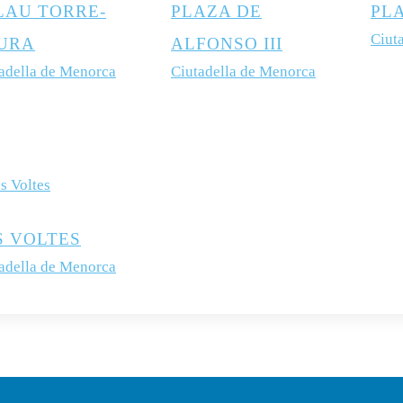
LAU TORRE-
PLAZA DE
PL
Ciut
URA
ALFONSO III
adella de Menorca
Ciutadella de Menorca
S VOLTES
adella de Menorca