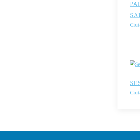
PA
SA
Ciut
SE
Ciut