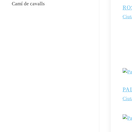
Camí de cavalls
RO
Ciut
PA
Ciut