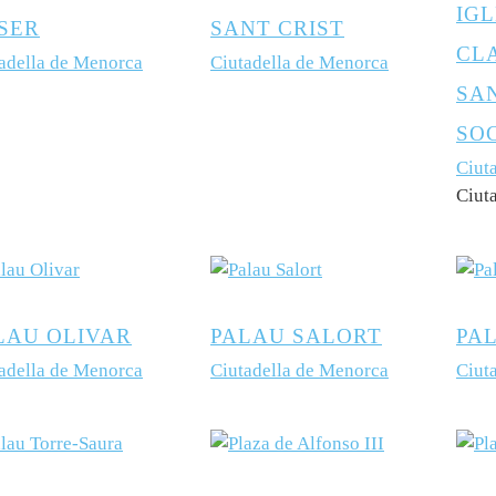
IGL
SER
SANT CRIST
CL
adella de Menorca
Ciutadella de Menorca
SAN
SOC
Ciut
Ciut
LAU OLIVAR
PALAU SALORT
PA
adella de Menorca
Ciutadella de Menorca
Ciut