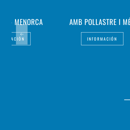
ALIÀ - MENORCA
AMB POLLASTRE I M
FORMACIÓN
INFORMACIÓN