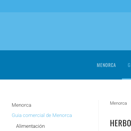
Skip to main content
MENORCA
G
Menorca
Menorca
Guia comercial de Menorca
HERBO
Alimentación