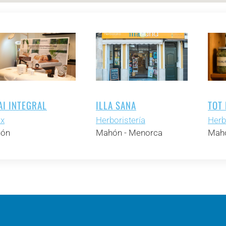
AI INTEGRAL
ILLA SANA
TOT 
ax
Herboristería
Herb
ón
Mahón - Menorca
Mahó