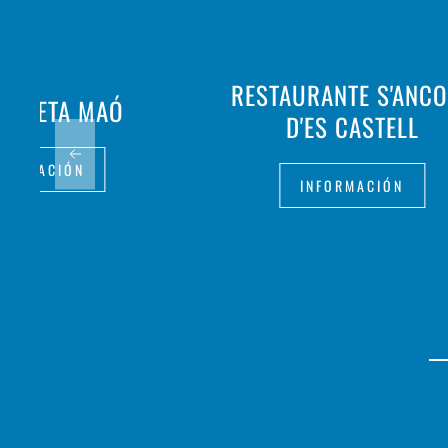
RESTAURANTE S'ANC
URADETA MAÓ
D'ES CASTELL
FORMACIÓN
INFORMACIÓN