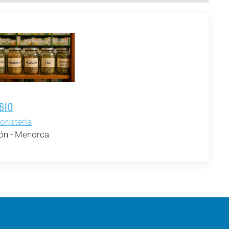
BIO
oristería
n - Menorca