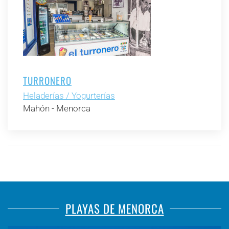
TURRONERO
Heladerías / Yogurterías
Mahón - Menorca
PLAYAS DE MENORCA