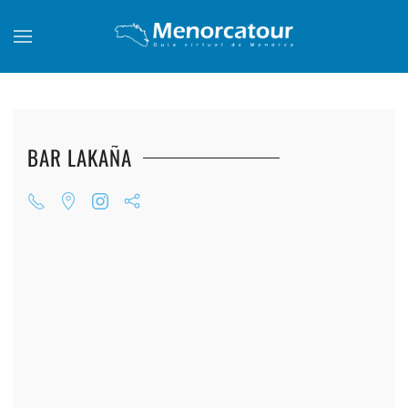
Skip to main content
BAR LAKAÑA
+
+
+
+
+
+
+
+
+
+
+
+
+
+
+