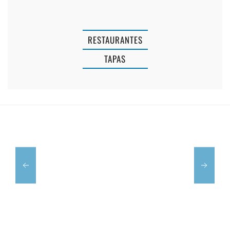
BAR
RESTAURANTES
TRATTORIA
TAPAS
ROMEO
RESTAURANTE
E
PEDRO'S
GIULIETTA