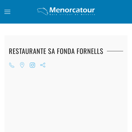
Skip to main content
RESTAURANTE SA FONDA FORNELLS
+
+
+
+
+
+
+
+
+
+
+
+
+
+
+