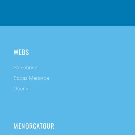
WEBS
Sa Fabrica
Bodas Menorca
Osona
MENORCATOUR