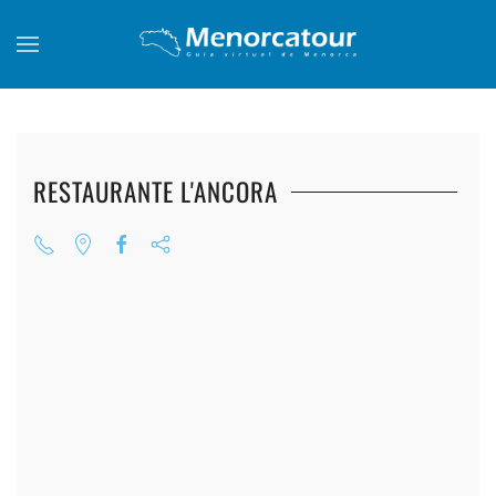
Skip to main content
RESTAURANTE L'ANCORA
+
+
+
+
+
+
+
+
+
+
+
+
+
+
+