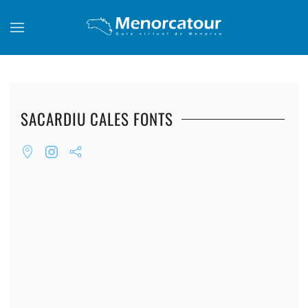
Skip to main content
SACARDIU CALES FONTS
+
+
+
+
+
+
+
+
+
+
+
+
+
+
+