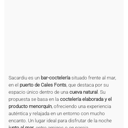
+
+
+
+
+
+
+
+
+
+
+
+
+
+
+
+
+
+
Sacardiu es un
bar-coctelería
situado frente al mar,
en el
puerto de Cales Fonts
, que destaca por su
espacio único dentro de una
cueva natural
. Su
propuesta se basa en la
coctelería elaborada y el
producto menorquín
, ofreciendo una experiencia
auténtica y relajada en un entorno con mucho
encanto. Un lugar ideal para disfrutar de la noche
junto al mar
, entre amigos o en pareja