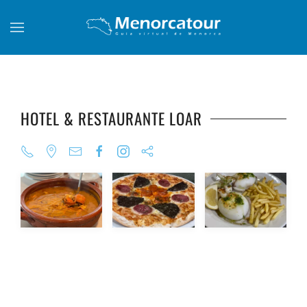
Skip to main content
HOTEL & RESTAURANTE LOAR
+
+
+
+
+
+
+
+
+
+
+
+