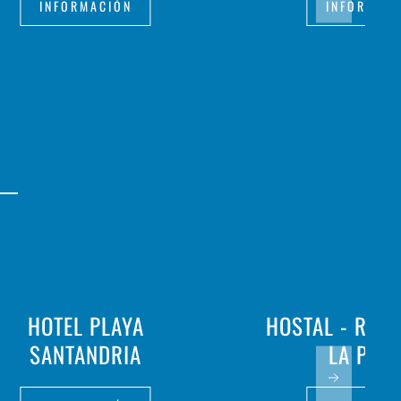
INFORMACIÓN
INFORMAC
HOTEL PLAYA
HOSTAL - RES
SANTANDRIA
LA PAL