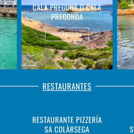
CALA PREGONA O CALA
PREGONDA
INFORMACIÓN
RESTAURANTES
RESTAURANTE PIZZERÍA
SA COLÀRSEGA
S