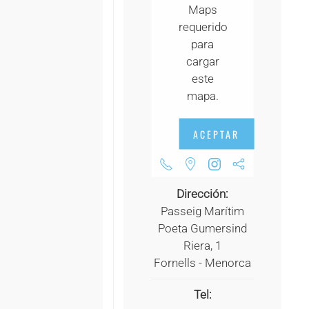
Maps
+
requerido
+
para
cargar
+
este
+
mapa.
+
ACEPTAR
+
+
Dirección:
+
Passeig Marítim
Poeta Gumersind
+
Riera, 1
Fornells - Menorca
+
+
Tel: