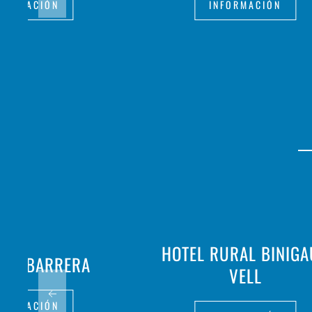
FORMACIÓN
INFORMACIÓN
HOTEL RURAL BINIG
 SA BARRERA
VELL
FORMACIÓN