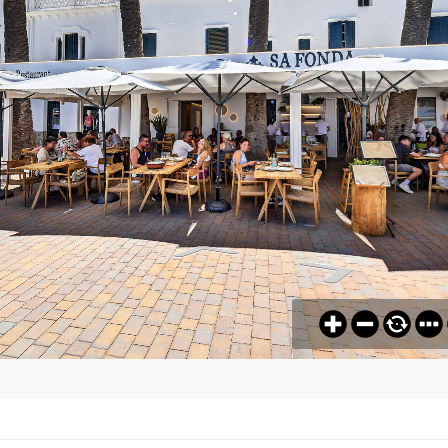
ES
CRANC
ROJO
PELUT
POMODORO
E
DE
PIZZERIA