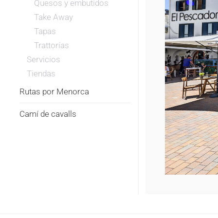
Quesos y embutidos
Take Away
Tapas
Trattorías
Servicios
Tiendas
Rutas por Menorca
Camí de cavalls
RESTAURANTE
S'ANCORA
D'ES
RESTAURANT