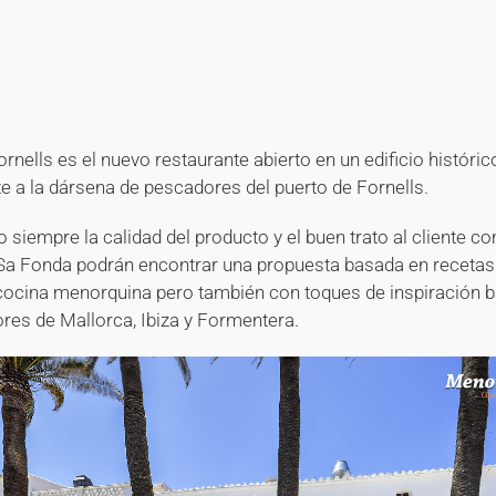
+
+
+
+
+
+
+
+
+
+
+
rnells es el nuevo restaurante abierto en un edificio históri
te a la dársena de pescadores del puerto de Fornells.
siempre la calidad del producto y el buen trato al cliente c
 Sa Fonda podrán encontrar una propuesta basada en recetas 
ocina menorquina pero también con toques de inspiración ba
res de Mallorca, Ibiza y Formentera.