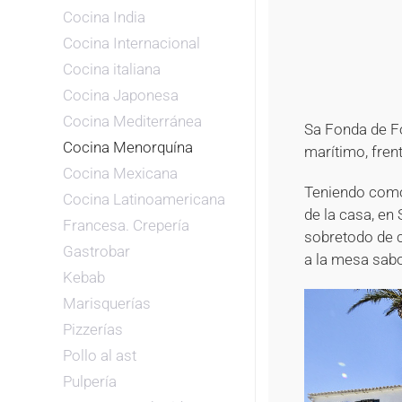
Cocina India
Cocina Internacional
Cocina italiana
Cocina Japonesa
Cocina Mediterránea
Sa Fonda de Fo
Cocina Menorquína
marítimo, fren
Cocina Mexicana
Teniendo como 
Cocina Latinoamericana
de la casa, en
Francesa. Crepería
sobretodo de c
Gastrobar
a la mesa sabo
Kebab
Marisquerías
Pizzerías
Pollo al ast
Pulpería