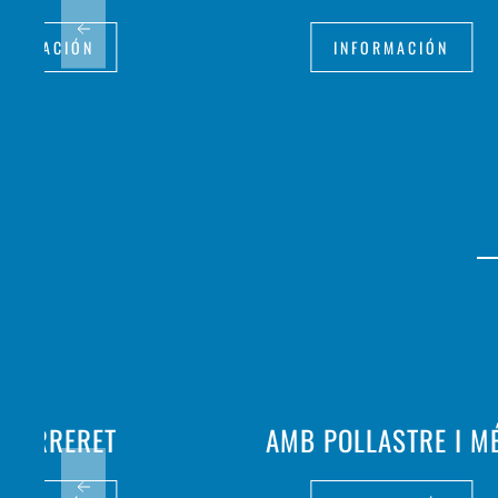
FORMACIÓN
INFORMACIÓN
 FERRERET
AMB POLLASTRE I M