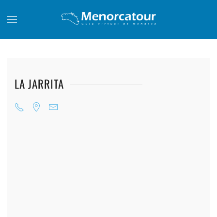
Skip to main content
LA JARRITA
+
+
+
+
+
+
+
+
+
+
+
+
+
+
+