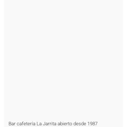
+
+
+
+
+
+
+
+
+
+
+
+
+
+
+
+
+
+
+
+
+
+
+
+
+
+
+
+
+
Bar cafetería La Jarrita abierto desde 1987