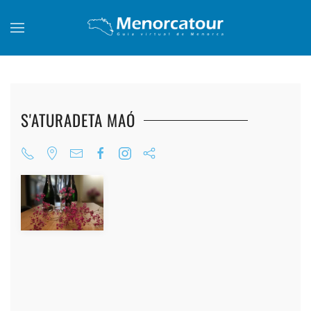
Skip to main content
S'ATURADETA MAÓ
+
+
+
+
+
+
+
+
+
+
+
+