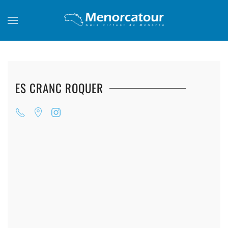
Skip to main content
ES CRANC ROQUER
+
+
+
+
+
+
+
+
+
+
+
+
+
+
+