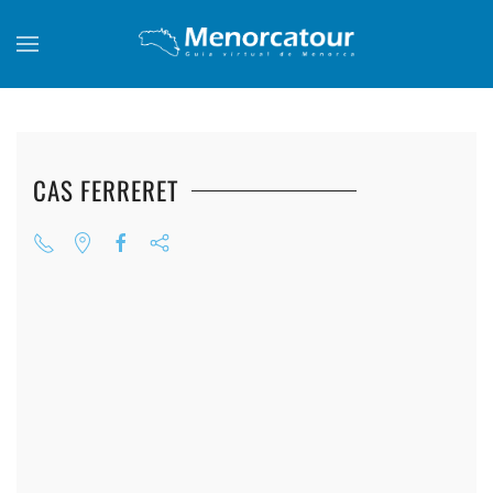
Skip to main content
CAS FERRERET
+
+
+
+
+
+
+
+
+
+
+
+
+
+
+