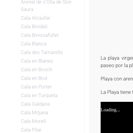
Arenal de s'Olla de Son
Saura
Cala Alcaufar
Cala Binidalí
Cala Binissafúller
Cala Blanca
Cala des Tamarells
La playa virge
Cala en Blanes
paseo por la p
Cala en Bosch
Cala en Brut
Playa con aren
Cala en Porter
La Playa tiene
Cala en Turqueta
Cala Galdana
Cala Mitjana
Cala Morell
Cala Pilar