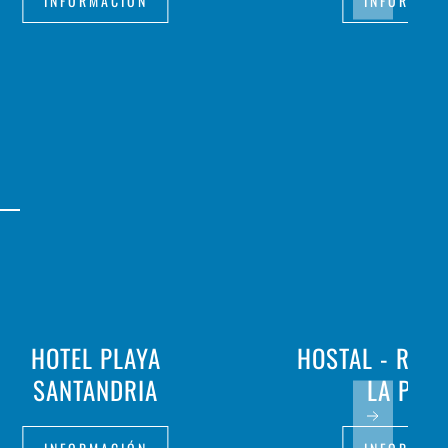
INFORMACIÓN
INFORMAC
HOTEL PLAYA
HOSTAL - RES
SANTANDRIA
LA PAL