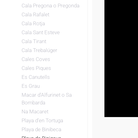
Cala Pregona o Pregonda
Cala Rafalet
Cala Rotja
Cala Sant Esteve
Cala Tirant
Cala Trebalúger
Cales Coves
Cales Piques
Es Canutells
Es Grau
Macar d'Alfurinet o Sa
Bombarda
Na Macaret
Playa d’en Tortuga
Playa de Binibeca