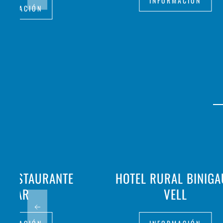
INFORMACIÓN
FORMACIÓN
& RESTAURANTE
HOTEL RURAL BINIG
LOAR
VELL