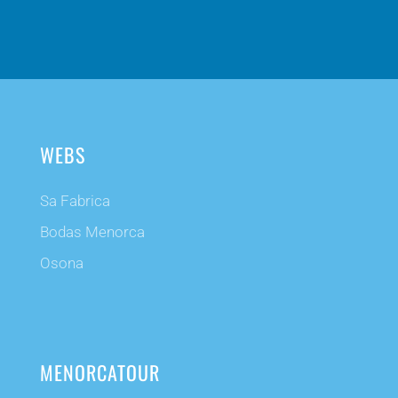
WEBS
Sa Fabrica
Bodas Menorca
Osona
MENORCATOUR