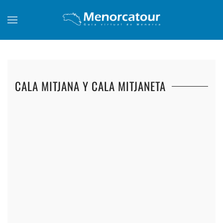
Skip to main content
CALA MITJANA Y CALA MITJANETA
+
+
+
+
+
+
+
+
+
+
+
+
+