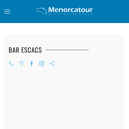
Skip to main content
BAR ESCACS
+
+
+
+
+
+
+
+
+
+
+
+
+
+
+