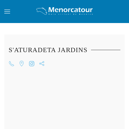
Skip to main content
S'ATURADETA JARDINS
+
+
+
+
+
+
+
+
+
+
+
+
+
+
+