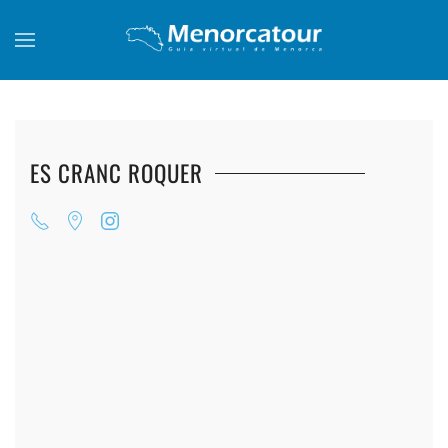
Skip to main content
ES CRANC ROQUER
+
+
+
+
+
+
+
+
+
+
+
+
+
+
+