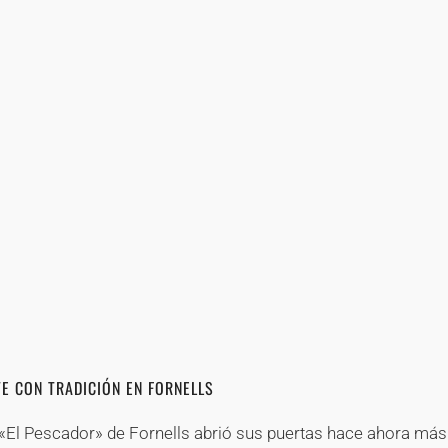
+
+
+
+
+
+
+
+
+
+
+
+
+
+
+
+
+
+
+
+
+
+
+
+
+
+
+
+
+
+
+
+
+
+
+
+
E CON TRADICIÓN EN FORNELLS
 «El Pescador» de Fornells abrió sus puertas hace ahora más