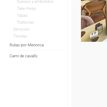
Quesos y embutidos
Take Away
Tapas
Trattorías
Servicios
Tiendas
Rutas por Menorca
Camí de cavalls