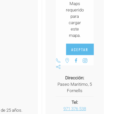
Maps
+
requerido
+
para
cargar
+
este
+
mapa.
+
ACEPTAR
+
+
+
Dirección:
Paseo Maritimo, 5
+
Fornells
Tel:
971 376 538
 de 25 años.