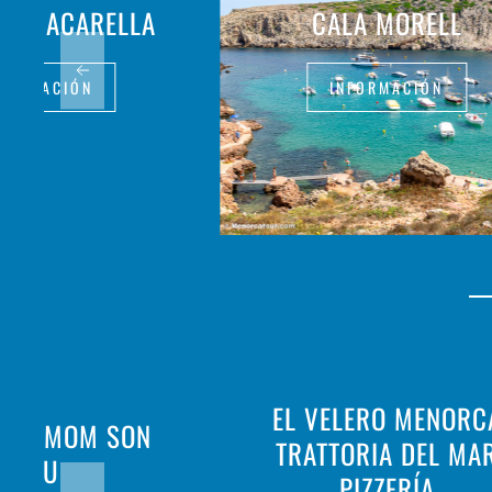
DE MACARELLA
CALA MORELL
FORMACIÓN
INFORMACIÓN
EL VELERO MENORC
ARDAMOM SON
TRATTORIA DEL MA
BOU
PIZZERÍA