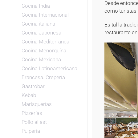
Desde entonce
Cocina India
como turistas 
Cocina Internacional
Cocina italiana
Es tal la tradi
restaurante en
Cocina Japonesa
Cocina Mediterránea
Cocina Menorquína
Cocina Mexicana
Cocina Latinoamericana
Francesa. Crepería
Gastrobar
Kebab
Marisquerías
Pizzerías
Pollo al ast
Pulpería