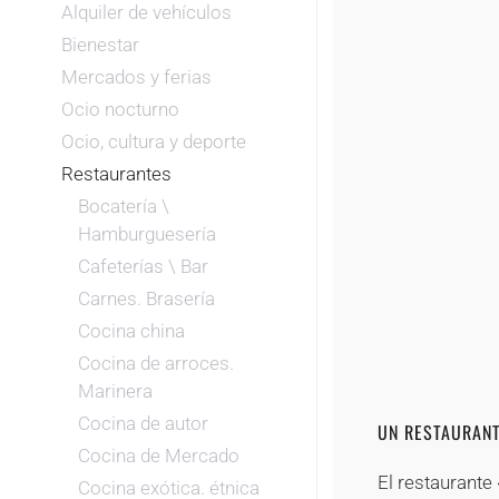
Alquiler de vehículos
Bienestar
Mercados y ferias
Ocio nocturno
Ocio, cultura y deporte
Restaurantes
Bocatería \
Hamburguesería
Cafeterías \ Bar
Carnes. Brasería
Cocina china
Cocina de arroces.
Marinera
Cocina de autor
UN RESTAURANT
Cocina de Mercado
El restaurante
Cocina exótica. étnica