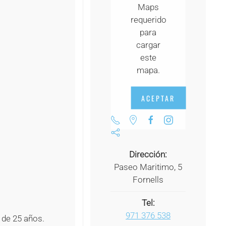
Maps
+
requerido
+
para
cargar
+
este
+
mapa.
+
ACEPTAR
+
+
+
Dirección:
Paseo Maritimo, 5
+
Fornells
Tel:
971 376 538
 de 25 años.