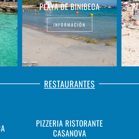
PLAYA DE BINIBECA
P
INFORMACIÓN
RESTAURANTES
PIZZERIA RISTORANTE
CA
CASANOVA