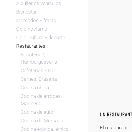
Alquiler de vehículos
Bienestar
Mercados y ferias
Ocio nocturno
Ocio, cultura y deporte
Restaurantes
Bocatería \
Hamburguesería
Cafeterías \ Bar
Carnes. Brasería
Cocina china
Cocina de arroces.
Marinera
Cocina de autor
UN RESTAURANT
Cocina de Mercado
El restaurante
Cocina exótica. étnica