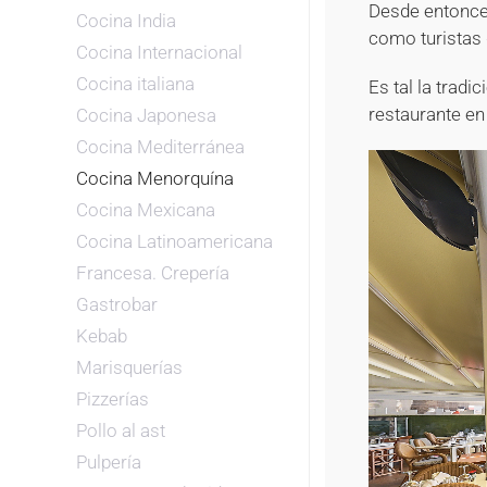
Desde entonce
Cocina India
como turistas 
Cocina Internacional
Cocina italiana
Es tal la tradi
restaurante en
Cocina Japonesa
Cocina Mediterránea
Cocina Menorquína
Cocina Mexicana
Cocina Latinoamericana
Francesa. Crepería
Gastrobar
Kebab
Marisquerías
Pizzerías
Pollo al ast
Pulpería