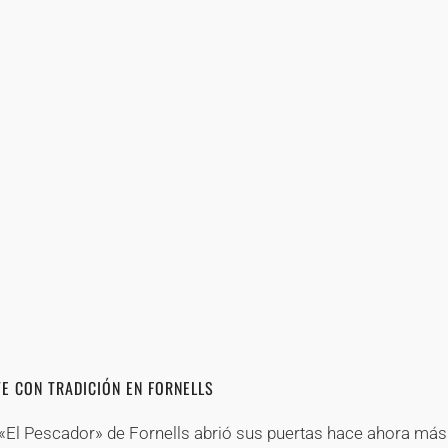
+
+
+
+
+
+
+
+
+
+
+
+
+
+
+
+
+
+
+
+
+
+
+
+
+
+
+
+
+
+
+
+
+
+
+
+
E CON TRADICIÓN EN FORNELLS
 «El Pescador» de Fornells abrió sus puertas hace ahora más