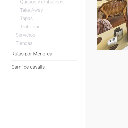
Quesos y embutidos
Take Away
Tapas
Trattorías
Servicios
Tiendas
Rutas por Menorca
Camí de cavalls