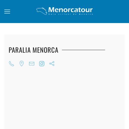
Skip to main content
PARALIA MENORCA
+
+
+
+
+
+
+
+
+
+
+
+
+
+
+