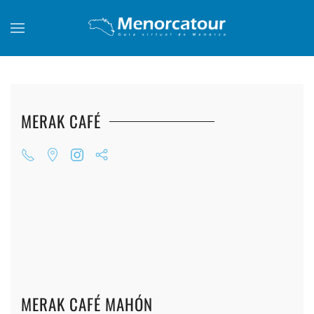
Skip to main content
MERAK CAFÉ
+
+
+
+
+
+
+
+
+
+
+
MERAK CAFÉ MAHÓN