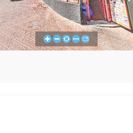
CIAO
AMAPOLA
BELLI
MENORCA
MENORCA