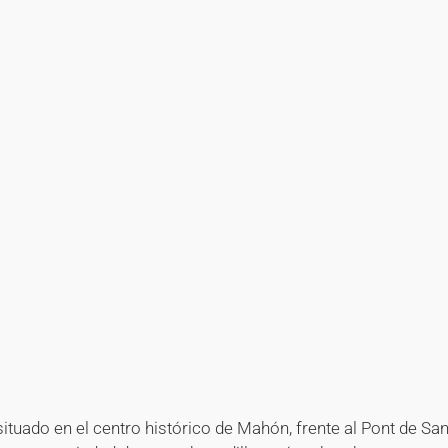
+
+
+
+
+
+
+
+
+
+
+
+
+
+
+
+
+
+
+
+
+
+
+
+
+
+
+
+
+
+
+
+
+
+
+
+
+
+
+
+
situado en el centro histórico de Mahón, frente al Pont de Sa