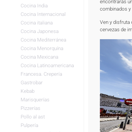
encontrarás un
Cocina India
combinados y 
Cocina Internacional
Ven y disfruta
Cocina italiana
cervezas de im
Cocina Japonesa
Cocina Mediterránea
Cocina Menorquína
Cocina Mexicana
Cocina Latinoamericana
Francesa. Crepería
Gastrobar
Kebab
Marisquerías
Pizzerías
Pollo al ast
Pulpería