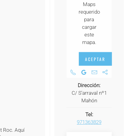
Maps
+
requerido
+
para
cargar
+
este
+
mapa.
+
ACEPTAR
+
+
Dirección:
+
C/ S'arraval nº1
Mahón
+
Tel:
+
971363829
nt Roc. Aquí