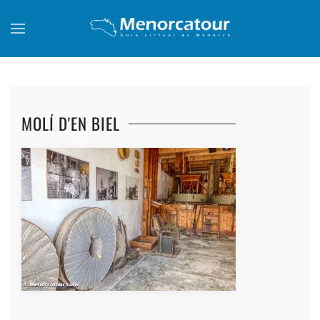
Skip to main content
MOLÍ D'EN BIEL
+
+
+
+
+
+
+
+
+