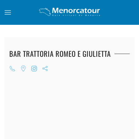
Skip to main content
BAR TRATTORIA ROMEO E GIULIETTA
+
+
+
+
+
+
+
+
+
+
+
+
+