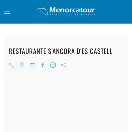
Skip to main content
RESTAURANTE S'ANCORA D'ES CASTELL
+
+
+
+
+
+
+
+
+
+
+
+
+
+
+