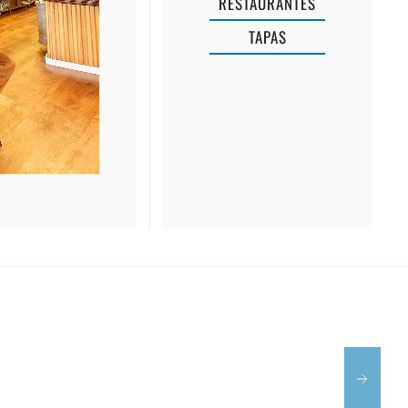
RESTAURANTES
TAPAS
BAR
TE
RESTAURANTE
SA
BAR
MUSCLERA
S'ALJUB