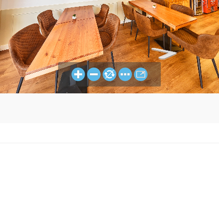
E
ES
RESTAURAN
CRANC
CALA
ROQUER
BLANCA