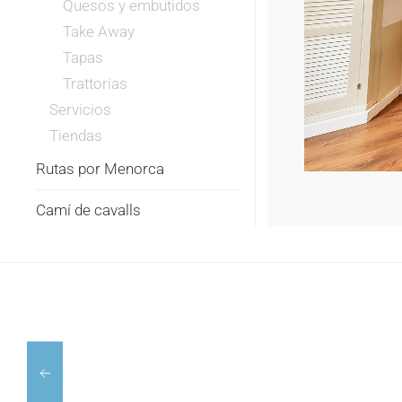
Quesos y embutidos
Take Away
Tapas
Trattorías
Servicios
Tiendas
Rutas por Menorca
Camí de cavalls
CIAO
RESTAURANT
BELLI
LOS
MENORCA
DELFINES