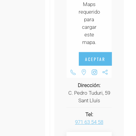
Maps
+
requerido
+
para
cargar
+
este
+
mapa.
+
ACEPTAR
+
+
Dirección:
+
C. Pedro Tuduri, 59
Sant Lluís
+
Tel:
+
971 63 54 58