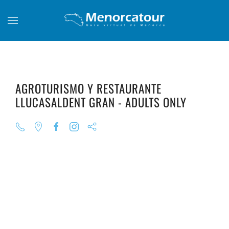
Skip to main content
AGROTURISMO Y RESTAURANTE
LLUCASALDENT GRAN - ADULTS ONLY
+
+
+
+
+
+
+
+
+
+
+
+