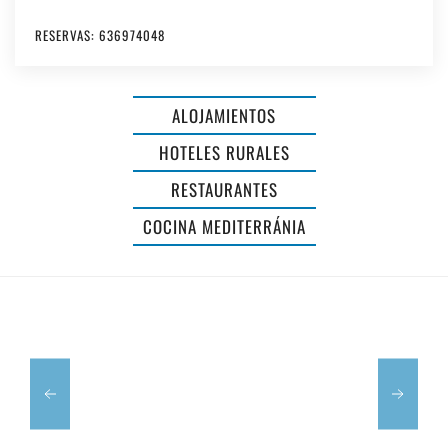
AGROTURISMO
RESERVAS: 636974048
Y
RESTAURANTE
ALOJAMIENTOS
LLUCASALDENT
HOTELES RURALES
GRAN
RESTAURANTES
-
HOTEL
COCINA MEDITERRÁNIA
ADULTS
SA
ONLY
BARRERA