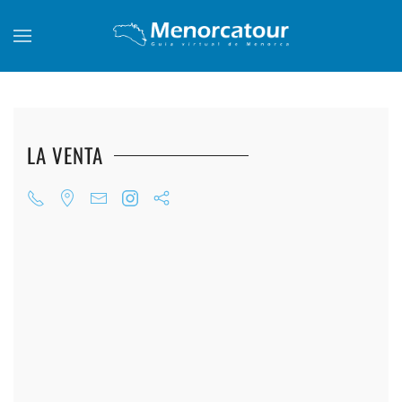
Skip to main content
LA VENTA
+
+
+
+
+
+
+
+
+
+
+
+
+
+
+