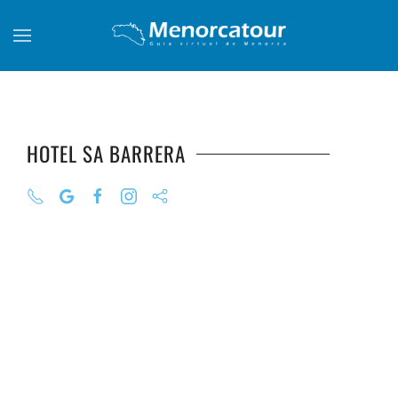
Skip to main content
HOTEL SA BARRERA
+
+
+
+
+
+
+
+
+
+
+
+
+
+
+