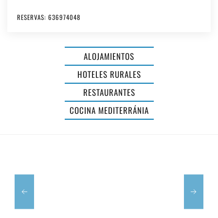
AGROTURISMO
RESERVAS: 636974048
Y
RESTAURANTE
ALOJAMIENTOS
LLUCASALDENT
HOTELES RURALES
GRAN
RESTAURANTES
-
HOTEL
COCINA MEDITERRÁNIA
ADULTS
SA
ONLY
BARRERA