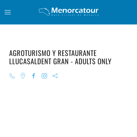
Skip to main content
AGROTURISMO Y RESTAURANTE
LLUCASALDENT GRAN - ADULTS ONLY
+
+
+
+
+
+
+
+
+
+
+
+