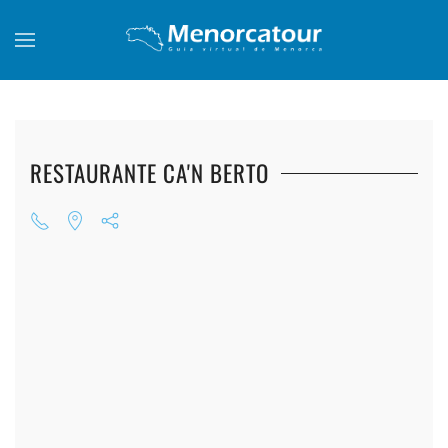
Skip to main content
RESTAURANTE CA'N BERTO
+
+
+
+
+
+
+
+
+
+
+
+
+
+
+