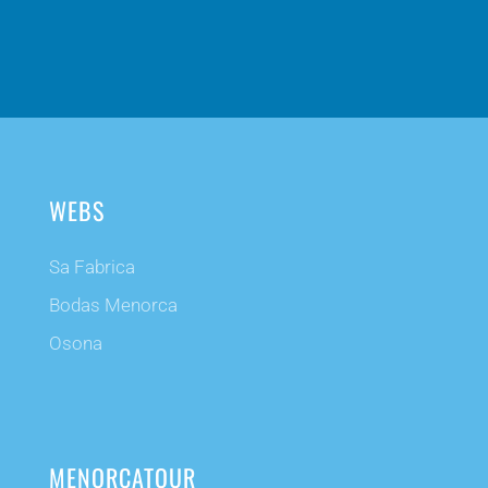
WEBS
Sa Fabrica
Bodas Menorca
Osona
MENORCATOUR