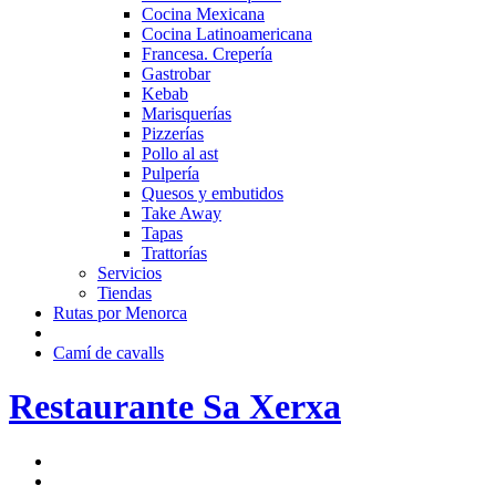
Cocina Mexicana
Cocina Latinoamericana
Francesa. Crepería
Gastrobar
Kebab
Marisquerías
Pizzerías
Pollo al ast
Pulpería
Quesos y embutidos
Take Away
Tapas
Trattorías
Servicios
Tiendas
Rutas por Menorca
Camí de cavalls
Restaurante Sa Xerxa