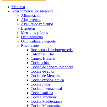
Menorca
Guia comercial de Menorca
Alimentación
Alojamientos
Alquiler de vehículos
Bienestar
Mercados y ferias
Ocio nocturno
Ocio, cultura y deporte
Restaurantes
Bocatería \ Hamburguesería
Cafeterías \ Bar
Carnes. Brasería
Cocina china
Cocina de arroces. Marinera
Cocina de autor
Cocina de Mercado
Cocina exótica. étnica
Cocina India
Cocina Internacional
Cocina italiana
Cocina Japonesa
Cocina Mediterránea
Cocina Menorquína