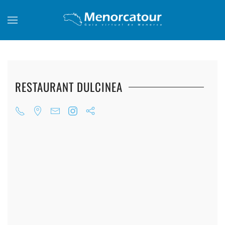
Skip to main content
RESTAURANT DULCINEA
+
+
+
+
+
+
+
+
+
+
+
+
+
+